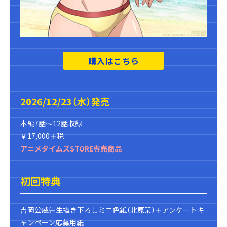
購入はこちら
2026/12/23（水）発売
本編7話～12話収録
￥17,000＋税
アニメタイムズSTORE専売商品
初回特典
吉岡公威先生描き下ろしミニ色紙（北原栞）＋アンケートキ
ャンペーン応募用紙