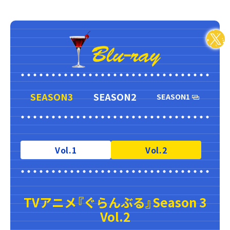
SEASON3
SEASON2
SEASON1
Vol.1
Vol.2
TVアニメ
『ぐらんぶる』
Season 3
Vol.2