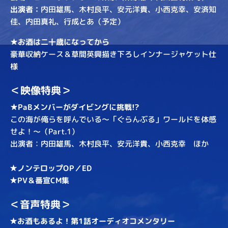
出演者：
内田雄馬、木村良平、安元洋貴、小西克幸、安済知
佳、内田真礼、行成とあ（予定）
★お酒は二十歳になってから
豪華収納ケース＆草間英興描き下ろしインナージャケット仕
様
＜映像特典＞
★PaBメンバーがダイビングに挑戦!?
この海が俺らを呼んでいる～「ぐらんぶる」ワールドを体感
せよ！～（Part.1）
出演者：内田雄馬、木村良平、安元洋貴、小西克幸 ほか
★ノンテロップOP／ED
★PV＆番宣CM集
＜音声特典＞
★お酒もあるよ！第1話オーディオコメンタリー