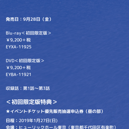
発売日：9月28日（金）
Blu-ray＜初回限定版＞
￥9,200＋税
EYXA-11925
DVD＜初回限定版＞
￥9,200＋税
EYBA-11921
収録話：第1話～第3話
＜初回限定版特典＞
★イベントチケット優先販売抽選申込券（昼の部）
日程：
2019年1月27日(日)
会場：
ヒューリックホール東京（東京都千代田区有楽町）