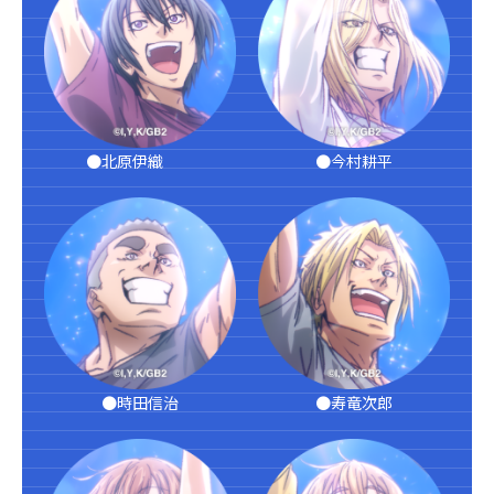
●北原伊織
●今村耕平
●時田信治
●寿竜次郎